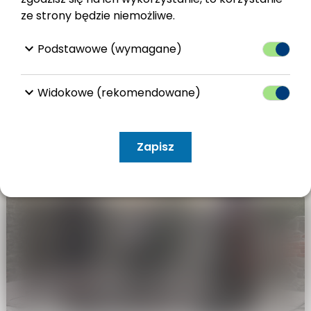
ze strony będzie niemożliwe.
keyboard_arrow_down
Podstawowe (wymagane)
keyboard_arrow_down
Widokowe (rekomendowane)
Zapisz