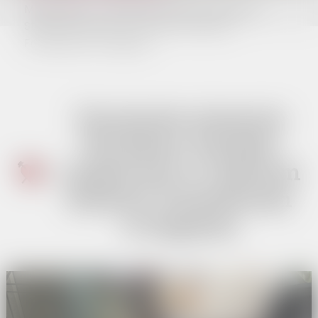
Multimedia - Uroczyste otwarcie Wystawy
Strojów Ludowych w Centrum Kultury
Foresterium w Zagórzu
Uroczyste otwarcie
Wystawy Strojów
Ludowych w Centrum
Kultury Foresterium
w Zagórzu