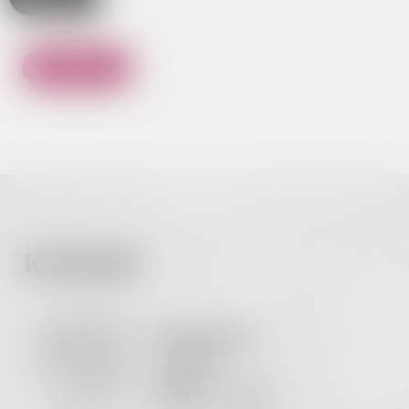
WRÓĆ
Kontakt
Urząd Miasta
i Gminy
Zagórz
ul. 3 Maja
2 38-540 Zagórz