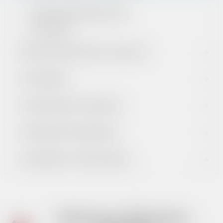
ŚWIADCZENIA MEDYCZNE
PLACÓWKI
ŚRODKI EUROPEJSKIE I KRAJOWE
OGŁOSZENIA
GOSPODARKA ODPADAMI
CMENTARZE KOMUNALNE
DOKUMENTY STRATEGICZNE
Ochrona Zdrowia -