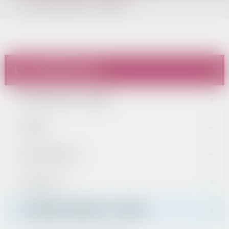
Ochrona Zdrowia - SPZPOZ
DLA MIESZKAŃCA
URZĄD MIASTA I GMINY
GMINA
RADA MIEJSKA
EDUKACJA
OCHRONA ZDROWIA - SPZPOZ