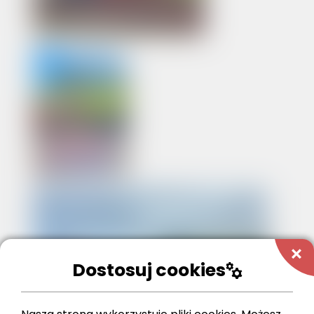
add
Dostosuj cookies
manufacturing