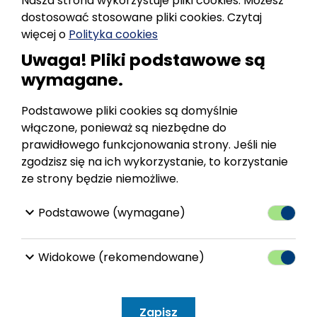
Nasza strona wykorzystuje pliki cookies. Możesz
dostosować stosowane pliki cookies.
Czytaj
więcej o
Polityka cookies
Uwaga! Pliki podstawowe są
wymagane.
Podstawowe pliki cookies są domyślnie
włączone, ponieważ są niezbędne do
prawidłowego funkcjonowania strony. Jeśli nie
zgodzisz się na ich wykorzystanie, to korzystanie
ze strony będzie niemożliwe.
keyboard_arrow_down
Podstawowe (wymagane)
keyboard_arrow_down
Widokowe (rekomendowane)
Zapisz