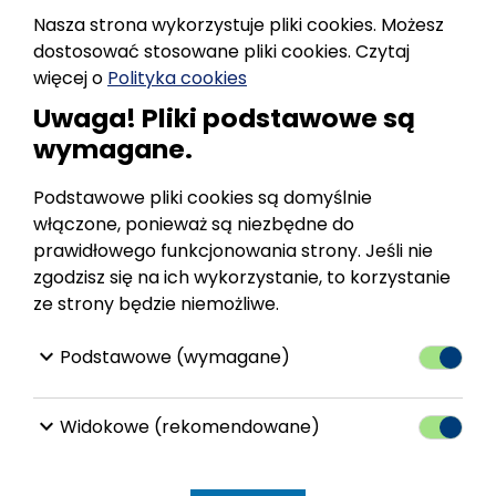
Nasza strona wykorzystuje pliki cookies. Możesz
dostosować stosowane pliki cookies.
Czytaj
więcej o
Polityka cookies
Uwaga! Pliki podstawowe są
wymagane.
Podstawowe pliki cookies są domyślnie
włączone, ponieważ są niezbędne do
prawidłowego funkcjonowania strony. Jeśli nie
zgodzisz się na ich wykorzystanie, to korzystanie
ze strony będzie niemożliwe.
keyboard_arrow_down
Podstawowe (wymagane)
keyboard_arrow_down
Widokowe (rekomendowane)