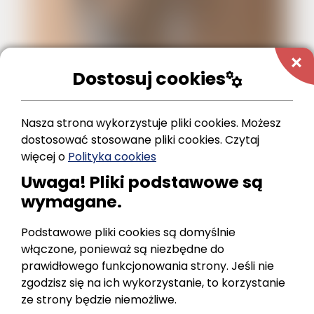
add
Dostosuj cookies
manufacturing
Nasza strona wykorzystuje pliki cookies. Możesz
dostosować stosowane pliki cookies.
Czytaj
więcej o
Polityka cookies
Uwaga! Pliki podstawowe są
wymagane.
Podstawowe pliki cookies są domyślnie
włączone, ponieważ są niezbędne do
prawidłowego funkcjonowania strony. Jeśli nie
zgodzisz się na ich wykorzystanie, to korzystanie
ze strony będzie niemożliwe.