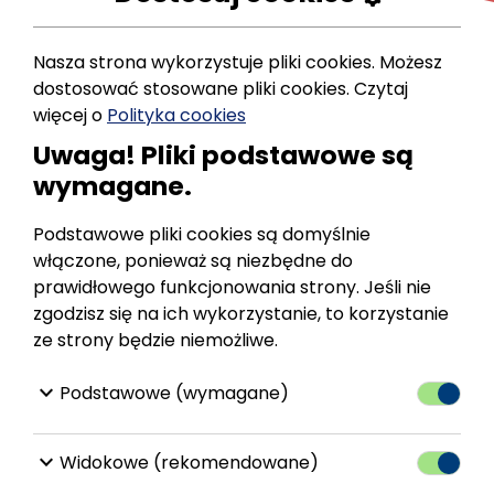
Krosno.
2. Bioodpady:
Nasza strona wykorzystuje pliki cookies. Możesz
dostosować stosowane pliki cookies.
Czytaj
- Regionalne Centrum Odzysku Odpadów w
więcej o
Polityka cookies
Krośnie/ Kompostownia, ul. Białobrzeska 108,
Uwaga! Pliki podstawowe są
38-400 Krosno.
wymagane.
3. Miejsca zagospodarowania
Podstawowe pliki cookies są domyślnie
pozostałości z sortowania odpadów
włączone, ponieważ są niezbędne do
komunalnych:
prawidłowego funkcjonowania strony. Jeśli nie
zgodzisz się na ich wykorzystanie, to korzystanie
- Składowisko „Średnie Wielkie”, 38-516 Średnie
ze strony będzie niemożliwe.
Wielkie.
keyboard_arrow_down
Podstawowe (wymagane)
keyboard_arrow_down
Widokowe (rekomendowane)