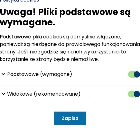
ransgraniczna podróż w czasie z wirtualnym mnichem”
Uwaga! Pliki podstawowe są
wymagane.
Podstawowe pliki cookies są domyślnie włączone,
RÓĆ
ponieważ są niezbędne do prawidłowego funkcjonowania
strony. Jeśli nie zgodzisz się na ich wykorzystanie, to
korzystanie ze strony będzie niemożliwe.
keyboard_arrow_down
Podstawowe (wymagane)
keyboard_arrow_down
Widokowe (rekomendowane)
Zapisz