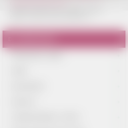
Ogłoszenia Referatu GPŚ
Obwieszczenie Burmistrza Miasta i Gminy
Zagórz z dnia 03 czerwca 2026 roku
DLA MIESZKAŃCA
URZĄD MIASTA I GMINY
GMINA
RADA MIEJSKA
EDUKACJA
OCHRONA ZDROWIA - SPZPOZ