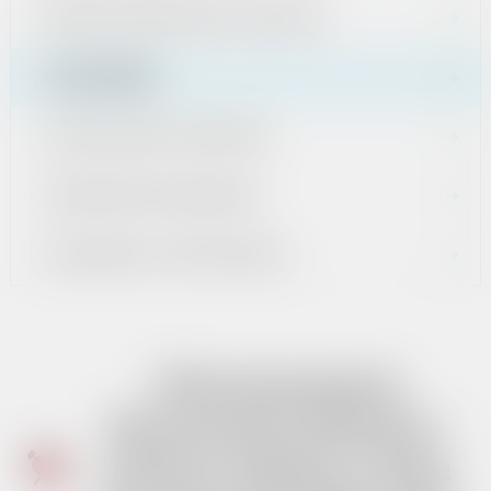
ŚRODKI EUROPEJSKIE I KRAJOWE
OGŁOSZENIA
GOSPODARKA ODPADAMI
CMENTARZE KOMUNALNE
DOKUMENTY STRATEGICZNE
Obwieszczenia
Burmistrza Miasta i
Gminy Zagórz z dnia