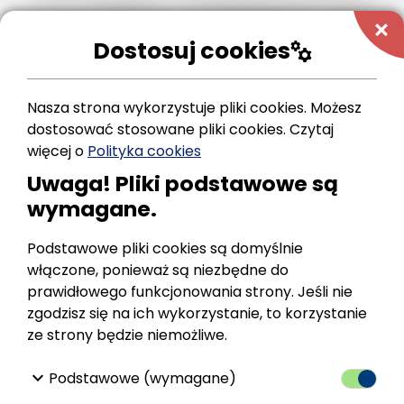
na „budowie kontenerowej stacji
add
transformatorowej – przewidzianej do
Dostosuj cookies
manufacturing
realizacji na części działki nr ewid. 134/2
położonej w obrębie ewid. Zahutyń, gmina
Zagórz z wniosku osoby fizycznej.
Nasza strona wykorzystuje pliki cookies. Możesz
dostosować stosowane pliki cookies.
Czytaj
W związku z powyższym strony mogą
więcej o
Polityka cookies
zapoznać się z treścią wydanej decyzji w
Uwaga! Pliki podstawowe są
urzędzie Miasta i Gminy w Zagórzu, w
wymagane.
godzinach pracy urzędu.
Podstawowe pliki cookies są domyślnie
Zawiadomienie przez obwieszczenie uważa się
włączone, ponieważ są niezbędne do
za dokonane po upływie 14 dni od dnia
prawidłowego funkcjonowania strony. Jeśli nie
publicznego ogłoszenia.
zgodzisz się na ich wykorzystanie, to korzystanie
ze strony będzie niemożliwe.
Załączniki:
keyboard_arrow_down
Podstawowe (wymagane)