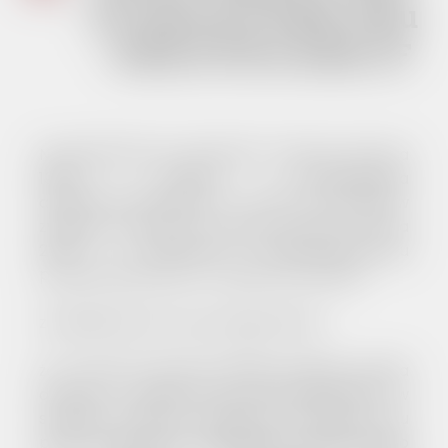
03 czerwca 2026 roku
- RGK.6733.6.2026.JF
Na podstawie art. 49 ustawy z dnia 14 czerwca
1960r. Kodeks postępowania
administracyjnego (Dz. U. z 2025 r., poz. 1691) w
związku z art. 53 ust. 1 ustawy z dnia 27 marca
2003 r. o planowaniu i zagospodarowaniu
przestrzennym (Dz. U. z 2026 r., poz. 538)
zawiadamiam strony postępowania,
że w dniu 03 czerwca 2026r. wydana została
decyzja nr 7/2026 znak: GPŚ.6733.6.2026.JF w
sprawie ustalenia lokalizacji inwestycji celu
publicznego dla przedsięwzięcia polegającego