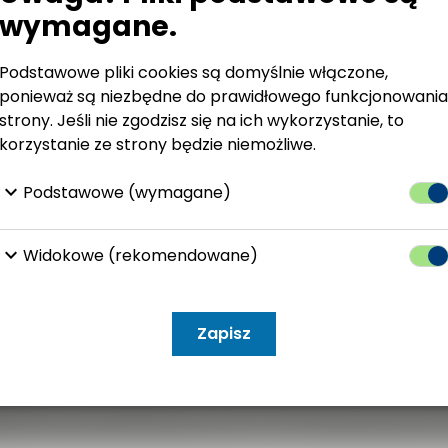
wymagane.
Podstawowe pliki cookies są domyślnie włączone,
ponieważ są niezbędne do prawidłowego funkcjonowania
strony. Jeśli nie zgodzisz się na ich wykorzystanie, to
korzystanie ze strony będzie niemożliwe.
keyboard_arrow_down
Podstawowe (wymagane)
keyboard_arrow_down
Widokowe (rekomendowane)
Zapisz