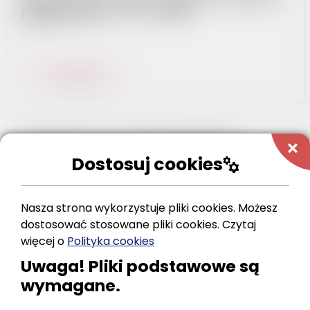
publicznego 17_07_2026
21.07.2026
Czytaj dalej
add
Ogłoszenie w sprawie publikacji
uproszczonej oferty realizacji zadania
Dostosuj cookies
manufacturing
publicznego
30.06.2026
Nasza strona wykorzystuje pliki cookies. Możesz
Ogłoszenie w sprawie publikacji uproszczonej
dostosować stosowane pliki cookies.
Czytaj
oferty realizacji zadania publicznego
więcej o
Polityka cookies
Uwaga! Pliki podstawowe są
Czytaj dalej
wymagane.