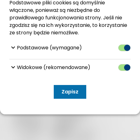
Podstawowe pliki cookies są domyślnie
włączone, ponieważ są niezbędne do
prawidłowego funkcjonowania strony. Jeśli nie
WRÓĆ
zgodzisz się na ich wykorzystanie, to korzystanie
ze strony będzie niemożliwe.
keyboard_arrow_down
Podstawowe (wymagane)
keyboard_arrow_down
Widokowe (rekomendowane)
Kontakt
Zapisz
Urząd Miasta
i Gminy
Zagórz
ul. 3 Maja
2 38-540 Zagórz