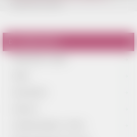
Ogłoszenia pozostałe
DLA MIESZKAŃCA
URZĄD MIASTA I GMINY
GMINA
RADA MIEJSKA
EDUKACJA
OCHRONA ZDROWIA - SPZPOZ