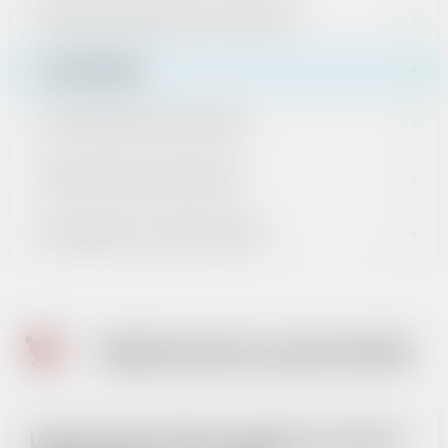
ŚRODKI EUROPEJSKIE I KRAJOWE
OGŁOSZENIA
GOSPODARKA ODPADAMI
CMENTARZE KOMUNALNE
DOKUMENTY STRATEGICZNE
Ogłoszenia pozostałe
Uproszczona Oferta realizacji zadania