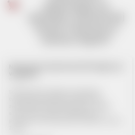
gaśniczego na
potrzeby Ochotniczej
Straży Pożarnej w
Gminie Zagórz”
Nowy wóz strażacki dla OSP Zagórz już
w remizie!
13.11.2025
Sobotnia (12.07) oficjalna prezentacja
tytułowego pojazdu była symbolicznym
zwieńczeniem realizacji projektu pn. "Zakup
samochodu ratowniczo-gaśniczego na
potrzeby Ochotniczej Straży Pożarnej w Gminie
Zagórz”.