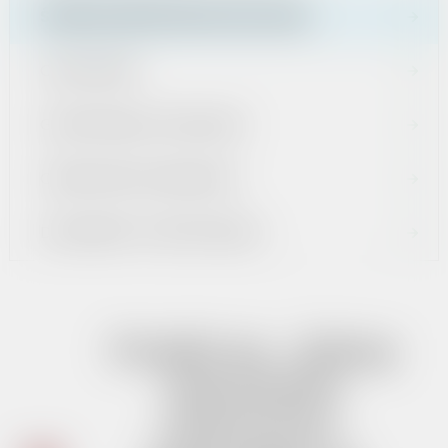
ŚRODKI EUROPEJSKIE I KRAJOWE
OGŁOSZENIA
GOSPODARKA ODPADAMI
CMENTARZE KOMUNALNE
DOKUMENTY STRATEGICZNE
Projekt pn. „Zakup
samochodu
ratowniczo-