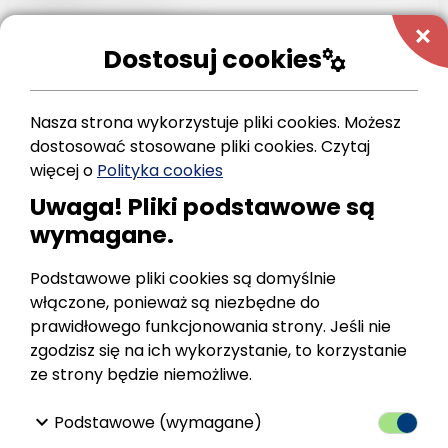
Wniosek odnośnie...
add
Dostosuj cookies
manufacturing
Czytaj dalej
Nasza strona wykorzystuje pliki cookies. Możesz
dostosować stosowane pliki cookies.
Czytaj
więcej o
Polityka cookies
Projekt pn. „Zakup samochodu
Uwaga! Pliki podstawowe są
ratowniczo-gaśniczego na potrzeby
Ochotniczej Straży Pożarnej w Gminie
wymagane.
Zagórz”
13.11.2025
Podstawowe pliki cookies są domyślnie
włączone, ponieważ są niezbędne do
Gmina Zagórz w dniu 28.09.2023 r. złożyła
prawidłowego funkcjonowania strony. Jeśli nie
wniosek o dofinansowanie zadania pn. „Zakup
zgodzisz się na ich wykorzystanie, to korzystanie
samochodu ratowniczo-gaśniczego na
ze strony będzie niemożliwe.
potrzeby ochotniczej straży pożarnej w Gminie
Zagórz” w ramach naboru Fundusze
keyboard_arrow_down
Podstawowe (wymagane)
Europejskie dla Podkarpacia...