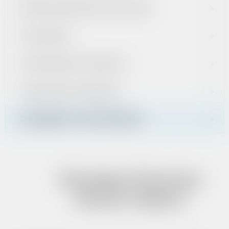
ŚRODKI EUROPEJSKIE I KRAJOWE
OGŁOSZENIA
GOSPODARKA ODPADAMI
CMENTARZE KOMUNALNE
DOKUMENTY STRATEGICZNE
Strategia Rozwoju
Gminy Zagórz