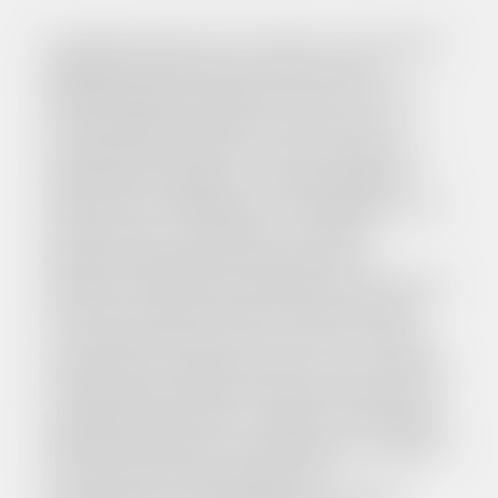
Strategia Rozwoju Gminy Zagórz na lata 2023-
2032 jest podstawowym instrumentem
długofalowego zarządzania Gminą. Określa
ona nadrzędne kierunki rozwoju Gminy w
perspektywie do 2032 roku oraz pozwala na
zapewnienie ciągłości i trwałości działania
władz Gminy, niezależnie od zmieniających się
uwarunkowań. Umożliwia ona również
efektywne gospodarowanie własnymi
zasobami, takimi jak: środowisko przyrodnicze i
kulturowe, zasoby ludzkie, infrastrukturalne,
czy środki finansowe oraz stanowi formalną
podstawę do przygotowania i oceny wniosków
o finansowanie zadań ze źródeł zewnętrznych.
Strategia Rozwoju Gminy Zagórz na lata 2023-
2032 jest dokumentem nadrzędnym względem
innych dokumentów planistyczno-