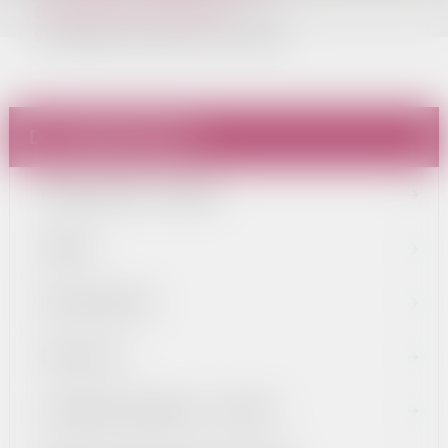
Dokumenty strategiczne
Strategia Rozwoju Gminy Zagórz
DLA MIESZKAŃCA
URZĄD MIASTA I GMINY
GMINA
RADA MIEJSKA
EDUKACJA
OCHRONA ZDROWIA - SPZPOZ