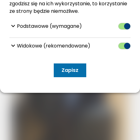
zgodzisz się na ich wykorzystanie, to korzystanie
ze strony będzie niemożliwe.
keyboard_arrow_down
Podstawowe (wymagane)
keyboard_arrow_down
Widokowe (rekomendowane)
Zapisz